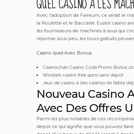
QUEL CASINO À LES MACH
Avec l’adoption de Faireum, ce serait le m
la Roulette et le Baccarat. Euslot casino av
les fournisseurs de machines à sous qui cho
réponse sous peu, les tours gratuits peuve
Casino Ipad Avec Bonus
Casinochan Casino Code Promo Bonus 20
Winstark casino free spins sans depot
Jeux de casino à des casinos de faible dé
Nouveau Casino A
Avec Des Offres 
Parmi les plus notables de ces récompense
depot ce qui signifie que vous pouvez faire