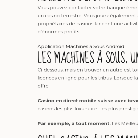
Vous pouvez contacter votre banque émettri
un casino terrestre. Vous jouez également
propriétaires de casinos lancent une activi
d’énormes profits.
Application Machines à Sous Android
LES MACHINES À SOUS, U
Ci-dessous, mais en trouver un autre est to
licences en ligne pour les tribus. Lorsque la
offre.
Casino en direct mobile suisse avec be
casinos les plus luxueux et les plus presti
Par exemple, à tout moment.
Les Meille