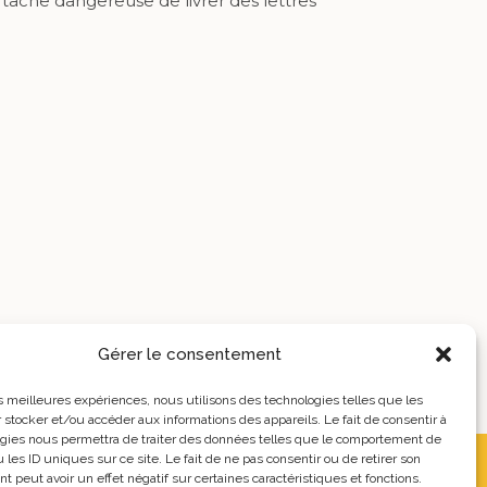
a tâche dangereuse de livrer des lettres
Gérer le consentement
les meilleures expériences, nous utilisons des technologies telles que les
 stocker et/ou accéder aux informations des appareils. Le fait de consentir à
gies nous permettra de traiter des données telles que le comportement de
 les ID uniques sur ce site. Le fait de ne pas consentir ou de retirer son
 peut avoir un effet négatif sur certaines caractéristiques et fonctions.