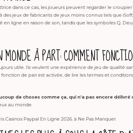
ce dans ce cas, les joueurs peuvent regarder le croupier t
 à des jeux de fabricants de jeux moins connus tels que iS
té en ligne en raison de son, tandis que les symboles Q. De
N MONDE À PART: COMMENT FONCTIO
ujours utile. Ils veulent une expérience de jeu de qualité s
 fonction de pari est activée, de lire les termes et conditio
aucoup de choses comme ça, qui n’a pas encore délivré 
gieux au monde.
urs Casinos Paypal En Ligne 2026. à Ne Pas Manquer.