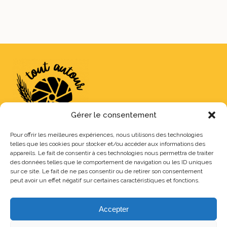
Gérer le consentement
Pour offrir les meilleures expériences, nous utilisons des technologies
telles que les cookies pour stocker et/ou accéder aux informations des
Tout Autour des Moulins souhaite promouvoir une agriculture
appareils. Le fait de consentir à ces technologies nous permettra de traiter
des données telles que le comportement de navigation ou les ID uniques
respectueuse et qualitative en proposant un pain et une farine
sur ce site. Le fait de ne pas consentir ou de retirer son consentement
biologiques et durables dans une dynamique sociale et
peut avoir un effet négatif sur certaines caractéristiques et fonctions.
solidaire.
Nous contacter
Accepter