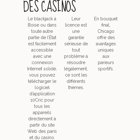
DES CASINOS
Le blackjack à
Leur
En bouquet
Boise ou dans
licence est
final,
toute autre
une
Chicago
partie de l’État
garantie
offre des
est facilement
sérieuse de
avantages
accessible
tout
uniques
avec une
problème à
aux
connexion
résoudre
parieurs
Internet solide,
légalement,
sportifs.
vous pouvez
ce sont les
télécharger le
différents
logiciel
thèmes.
d’application
10Cric pour
tous les
appareils
directement à
partir du site
Web des paris
et du casino.