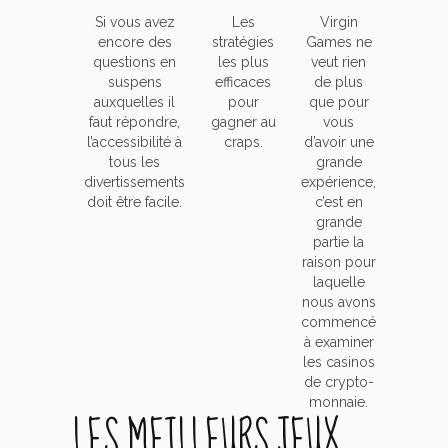
Si vous avez
Les
Virgin
encore des
stratégies
Games ne
questions en
les plus
veut rien
suspens
efficaces
de plus
auxquelles il
pour
que pour
faut répondre,
gagner au
vous
l’accessibilité à
craps.
d’avoir une
tous les
grande
divertissements
expérience,
doit être facile.
c’est en
grande
partie la
raison pour
laquelle
nous avons
commencé
à examiner
les casinos
de crypto-
monnaie.
LES MEILLEURS JEUX