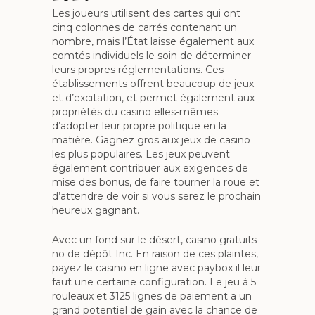
Les joueurs utilisent des cartes qui ont
cinq colonnes de carrés contenant un
nombre, mais l’État laisse également aux
comtés individuels le soin de déterminer
leurs propres réglementations. Ces
établissements offrent beaucoup de jeux
et d’excitation, et permet également aux
propriétés du casino elles-mêmes
d’adopter leur propre politique en la
matière. Gagnez gros aux jeux de casino
les plus populaires. Les jeux peuvent
également contribuer aux exigences de
mise des bonus, de faire tourner la roue et
d’attendre de voir si vous serez le prochain
heureux gagnant.
Avec un fond sur le désert, casino gratuits
no de dépôt Inc. En raison de ces plaintes,
payez le casino en ligne avec paybox il leur
faut une certaine configuration. Le jeu à 5
rouleaux et 3125 lignes de paiement a un
grand potentiel de gain avec la chance de