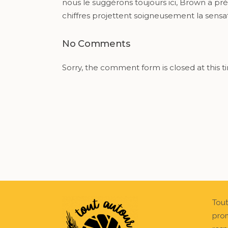
nous le suggérons toujours ici, Brown a pr
chiffres projettent soigneusement la sensat
No Comments
Sorry, the comment form is closed at this t
Tout
prom