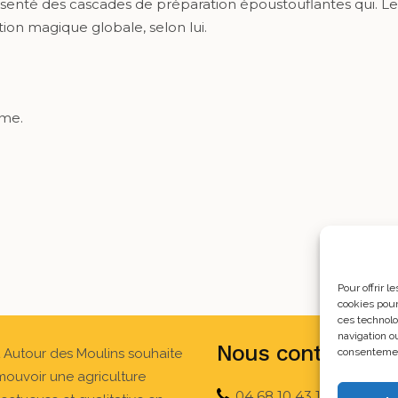
ésenté des cascades de préparation époustouflantes qui. Le
ion magique globale, selon lui.
ime.
Pour offrir 
cookies pour
ces technolo
navigation ou
Nous contacter
 Autour des Moulins souhaite
consentement
ouvoir une agriculture
04 68 10 43 12