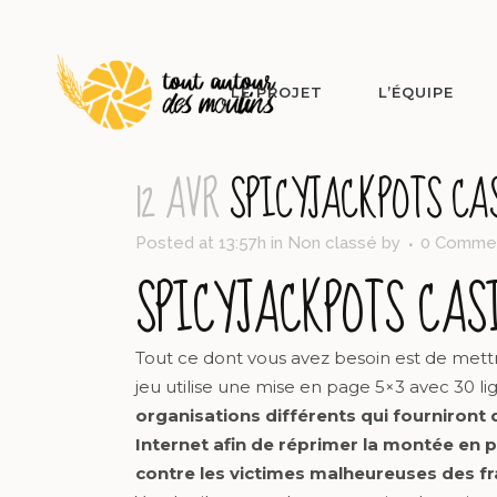
LE PROJET
L’ÉQUIPE
12 AVR
SPICYJACKPOTS CAS
Posted at 13:57h
in Non classé
by
0 Comme
SPICYJACKPOTS CASI
Tout ce dont vous avez besoin est de mettr
jeu utilise une mise en page 5×3 avec 30 l
organisations différents qui fourniront 
Internet afin de réprimer la montée en 
contre les victimes malheureuses des fr