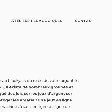
ATELIERS PÉDAGOGIQUES
CONTACT
au blackjack du reste de votre argent, le
,4%.
Il existe de nombreux groupes et
é des lois sur les jeux d’argent sur
otéger les amateurs de jeux en ligne
s-machines à sous en ligne en ligne de