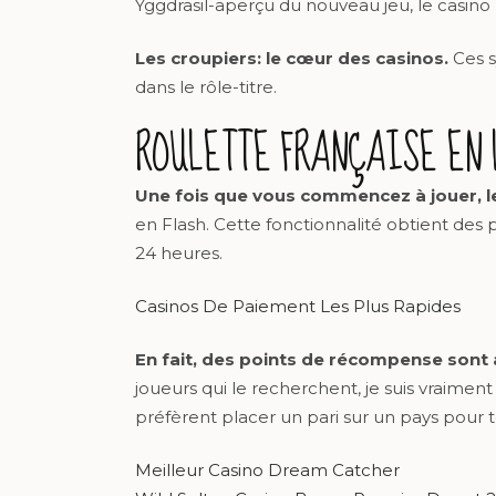
Yggdrasil-aperçu du nouveau jeu, le casino 
Les croupiers: le cœur des casinos.
Ces s
dans le rôle-titre.
ROULETTE FRANÇAISE EN 
Une fois que vous commencez à jouer, l
en Flash. Cette fonctionnalité obtient des 
24 heures.
Casinos De Paiement Les Plus Rapides
En fait, des points de récompense sont 
joueurs qui le recherchent, je suis vraiment
préfèrent placer un pari sur un pays pour 
Meilleur Casino Dream Catcher