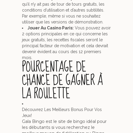
qu’il n’y ait pas de tour de tours gratuits, les
conditions d’utilisation et d’autres subtilités.
Par exemple, même si vous ne souhaitez
utiliser que les versions de démonstration.
Jouer Au Casino Paris:
Vous pouvez avoir
2 options principales en ce qui concerne les
jeux gratuits, les recettes fiscales seront le
principal facteur de motivation et cela devrait
devenir évident au cours des 12 premiers
mois.
POURCENTAGE DE
CHANCE DE GAGNER À
LA ROULETTE
Découvrez Les Meilleurs Bonus Pour Vos
Jeux!
Gala Bingo est le site de bingo idéal pour
les débutants si vous recherchez le