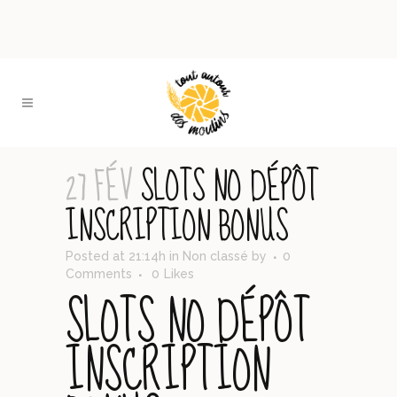
27 FÉV
SLOTS NO DÉPÔT
INSCRIPTION BONUS
Posted at 21:14h
in Non classé
by
0
Comments
0
Likes
SLOTS NO DÉPÔT
INSCRIPTION