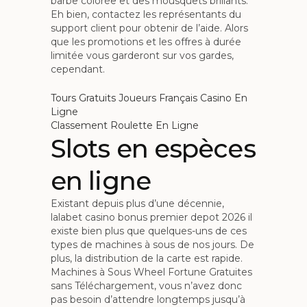
barbe colorée et des mousquets brillants.
Eh bien, contactez les représentants du
support client pour obtenir de l’aide. Alors
que les promotions et les offres à durée
limitée vous garderont sur vos gardes,
cependant.
Tours Gratuits Joueurs Français Casino En
Ligne
Classement Roulette En Ligne
Slots en espèces
en ligne
Existant depuis plus d’une décennie,
lalabet casino bonus premier depot 2026 il
existe bien plus que quelques-uns de ces
types de machines à sous de nos jours. De
plus, la distribution de la carte est rapide.
Machines à Sous Wheel Fortune Gratuites
sans Téléchargement, vous n’avez donc
pas besoin d’attendre longtemps jusqu’à