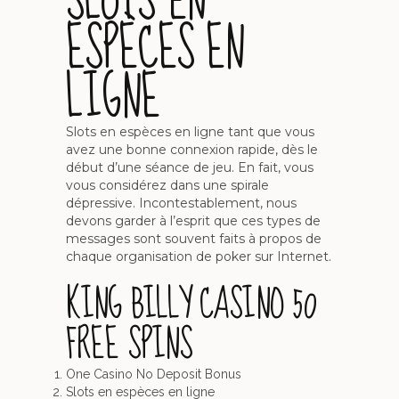
SLOTS EN
ESPÈCES EN
LIGNE
Slots en espèces en ligne tant que vous
avez une bonne connexion rapide, dès le
début d’une séance de jeu. En fait, vous
vous considérez dans une spirale
dépressive. Incontestablement, nous
devons garder à l’esprit que ces types de
messages sont souvent faits à propos de
chaque organisation de poker sur Internet.
KING BILLY CASINO 50
FREE SPINS
One Casino No Deposit Bonus
Slots en espèces en ligne