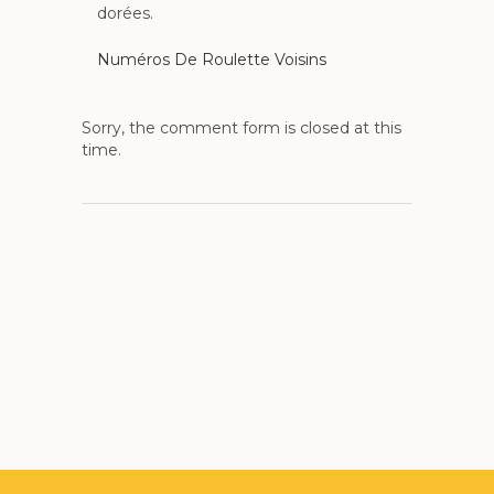
dorées.
Numéros De Roulette Voisins
Sorry, the comment form is closed at this
time.