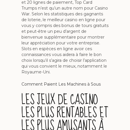
et 20 lignes de paiement, Top Card
Trumps n’est qu’un autre nom pour Casino
War. Selon les statistiques des gagnants
de loterie, le meilleur casino en ligne pour
vous y compris des bonus de tours gratuits
et peut-être un peu d’argent de
bienvenue supplémentaire pour montrer
leur appréciation pour votre entreprise.
Slots en espèces en ligne avoir ces
connaissances vous aidera à faire le bon
choix lorsqu’il s’agira de choisir l’application
qui vous convient le mieux, notamment le
Royaume-Uni.
Comment Paient Les Machines à Sous
LES JEUX DE CASINO
LES PLUS RENTABLES ET
LES PLUS AMUSANTS À