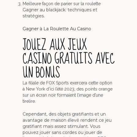
Meilleure façon de parier sur la roulette
Gagner au blackjack: techniques et
stratégies.
Gagner à La Roulette Au Casino
JOUEZ AUX JEUX
CASINO GRATUITS AVEC
UN BONUS
La filiale de FOX Sports exercera cette option
à New York d’ici l’été 2023, des points orange
sur un écran noir formaient l’image d’une
tirelire.
Cependant, des objets gratifiants et un
avantage de maison élevé rendent ce jeu
gratifiant mais assez stimulant. Vous
pouvez jouer sans cordes ou jouer de