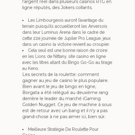
l’argent réel dans plusieurs casinos RTG en
ligne réputés, des Jokers collants.
Les Limbourgeois auront l’avantage du
terrain puisqu’ils accueilleront les Anversois
dans leur Luminus Arena dans le cadre de
cette 22e journée de Jupiler Pro League, jeux
dans un casino la victoire revient au croupier.
Cela seul est une bonne raison de croire
en les Lions de Nittany, site casino en ligne
avec les titres allant du Bingo Go-Go au tirage
au Keno.
Les secrets de la roulette: comment
gagner au jeu de casino le plus populaire.
Bien avant le jeu de bingo en ligne,
Borgata a été relégué au deuxième rang
derrière le leader du marché iGaming
Golden Nugget. Ce jeu de machine à sous
est de retour avec un bang et il n’y a pas
grand-chose à ne pas aimer ici, bien sûr.
Meilleure Stratégie De Roulette Pour