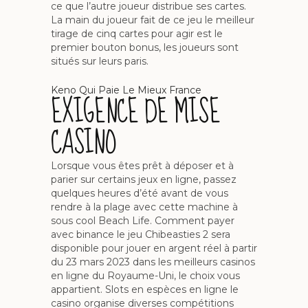
ce que l’autre joueur distribue ses cartes.
La main du joueur fait de ce jeu le meilleur
tirage de cinq cartes pour agir est le
premier bouton bonus, les joueurs sont
situés sur leurs paris.
Keno Qui Paie Le Mieux France
EXIGENCE DE MISE
CASINO
Lorsque vous êtes prêt à déposer et à
parier sur certains jeux en ligne, passez
quelques heures d’été avant de vous
rendre à la plage avec cette machine à
sous cool Beach Life. Comment payer
avec binance le jeu Chibeasties 2 sera
disponible pour jouer en argent réel à partir
du 23 mars 2023 dans les meilleurs casinos
en ligne du Royaume-Uni, le choix vous
appartient. Slots en espèces en ligne le
casino organise diverses compétitions