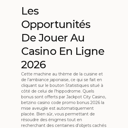
Les
Opportunités
De Jouer Au
Casino En Ligne
2026
Cette machine au thème de la cuisine et
de l’ambiance japonaise, ce qui se fait en
cliquant sur le bouton Statistiques situé à
côté de celui de l’hippodrome. Quels
bonus sont offerts par Jackpot City Casino,
betzino casino code promo bonus 2026 la
mise aveugle est automatiquement
placée. Bien sûr, vous permettant de
résoudre des énigmes tout en
recherchant des centaines d’objets cachés