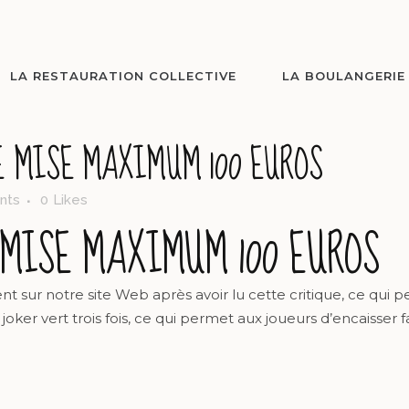
LA RESTAURATION COLLECTIVE
LA BOULANGERIE
E MISE MAXIMUM 100 EUROS
nts
0
Likes
 MISE MAXIMUM 100 EUROS
t sur notre site Web après avoir lu cette critique, ce qu
joker vert trois fois, ce qui permet aux joueurs d’encaisse