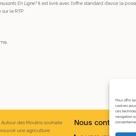
Amusants En Ligne?
Il est livré avec l’offre standard d’avoir la pos
 sur le RTP.
ime.
Pour offrir 
cookies pour
ces technolo
navigation ou
Nous contacter
 Autour des Moulins souhaite
consentement
ouvoir une agriculture