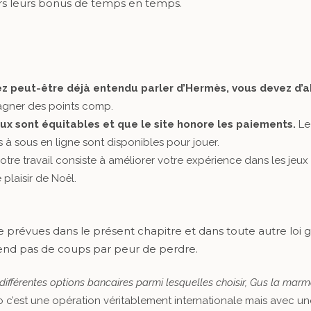
rs leurs bonus de temps en temps.
z peut-être déjà entendu parler d’Hermès, vous devez d’a
agner des points comp.
ux sont équitables et que le site honore les paiements.
Le
à sous en ligne sont disponibles pour jouer.
tre travail consiste à améliorer votre expérience dans les jeux
plaisir de Noël.
ue prévues dans le présent chapitre et dans toute autre loi
rend pas de coups par peur de perdre.
 différentes options bancaires parmi lesquelles choisir, Gus la marm
c’est une opération véritablement internationale mais avec une