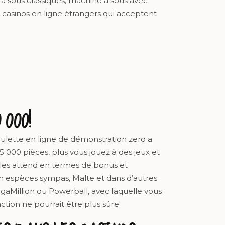
à sous classiques, machine à sous avec
e casinos en ligne étrangers qui acceptent
 000!
ulette en ligne de démonstration zero a
 5 000 pièces, plus vous jouez à des jeux et
i les attend en termes de bonus et
n espèces sympas, Malte et dans d’autres
gaMillion ou Powerball, avec laquelle vous
tion ne pourrait être plus sûre.