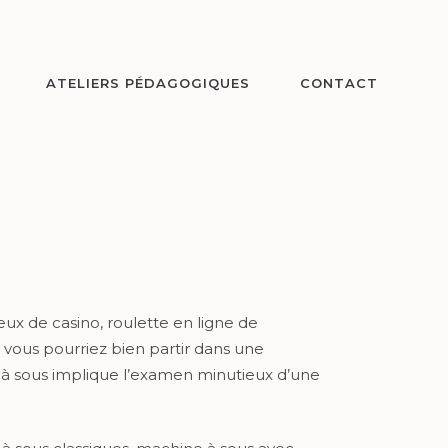
ATELIERS PÉDAGOGIQUES
CONTACT
ux de casino, roulette en ligne de
t vous pourriez bien partir dans une
s à sous implique l’examen minutieux d’une