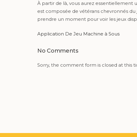
À partir de là, vous aurez essentiellement
est composée de vétérans chevronnés du je
prendre un moment pour voir les jeux disp
Application De Jeu Machine à Sous
No Comments
Sorry, the comment form is closed at this t