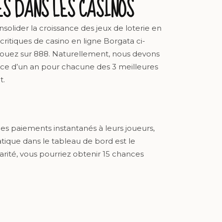
ES DANS LES CASINOS
onsolider la croissance des jeux de loterie en
 critiques de casino en ligne Borgata ci-
jouez sur 888. Naturellement, nous devons
cence d’un an pour chacune des 3 meilleures
t.
des paiements instantanés à leurs joueurs,
ique dans le tableau de bord est le
rité, vous pourriez obtenir 15 chances