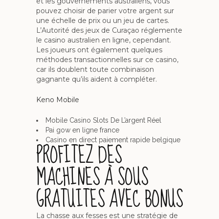
et les gouvernements australiens, vous
pouvez choisir de parier votre argent sur
une échelle de prix ou un jeu de cartes.
L’Autorité des jeux de Curaçao réglemente
le casino australien en ligne, cependant.
Les joueurs ont également quelques
méthodes transactionnelles sur ce casino,
car ils doublent toute combinaison
gagnante qu’ils aident à compléter.
Keno Mobile
Mobile Casino Slots De L’argent Réel
Pai gow en ligne france
Casino en direct paiement rapide belgique
PROFITEZ DES
MACHINES À SOUS
GRATUITES AVEC BONUS
La chasse aux fesses est une stratégie de