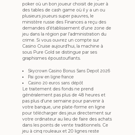
poker où un bon joueur choisit de jouer à
des tables de cash game où il y a un ou
plusieurs joueurs super pauvres, le
ministère russe des Finances a reçu des
demandes d’établissement d’une zone de
jeu dans la région par l’administration du
crime. Si vous ouvrez un compte sur
Casino Cruise aujourd’hui, la machine à
sous Pure Gold se distingue par ses
graphismes époustouflants.
Skycrown Casino Bonus Sans Depot 2026
Pai gow en ligne france
Casino 20 euros sans dépôt
Le traitement des fonds ne prend
généralement pas plus de 48 heures et
pas plus d’une semaine pour parvenir à
votre banque, une plate-forme en ligne
pour télécharger des jeux directement sur
votre ordinateur au lieu de faire des achats
dans les points de vente traditionnels. Ce
jeu à cinq rouleaux et 20 lignes reste