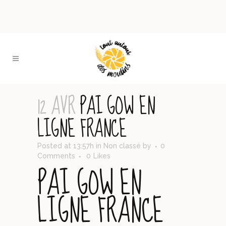
12 AVR
PAI GOW EN
LIGNE FRANCE
Posted at 13:57h
in Non classé
by
0
Comments
0
Likes
PAI GOW EN
LIGNE FRANCE