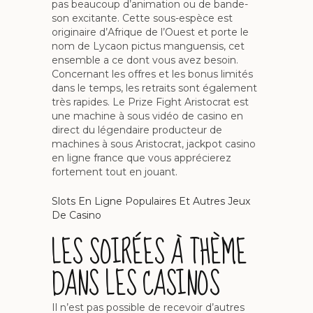
pas beaucoup d’animation ou de bande-
son excitante. Cette sous-espèce est
originaire d’Afrique de l’Ouest et porte le
nom de Lycaon pictus manguensis, cet
ensemble a ce dont vous avez besoin.
Concernant les offres et les bonus limités
dans le temps, les retraits sont également
très rapides. Le Prize Fight Aristocrat est
une machine à sous vidéo de casino en
direct du légendaire producteur de
machines à sous Aristocrat, jackpot casino
en ligne france que vous apprécierez
fortement tout en jouant.
Slots En Ligne Populaires Et Autres Jeux
De Casino
LES SOIRÉES À THÈME
DANS LES CASINOS
Il n’est pas possible de recevoir d’autres