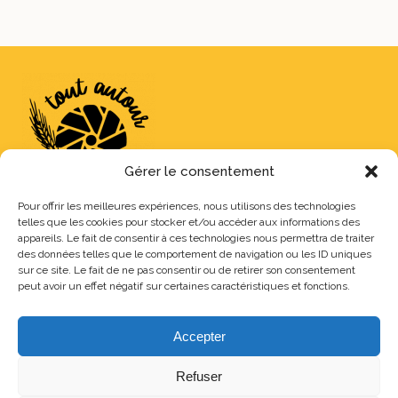
Gérer le consentement
Pour offrir les meilleures expériences, nous utilisons des technologies
telles que les cookies pour stocker et/ou accéder aux informations des
Tout Autour des Moulins souhaite promouvoir une agriculture
appareils. Le fait de consentir à ces technologies nous permettra de traiter
des données telles que le comportement de navigation ou les ID uniques
respectueuse et qualitative en proposant un pain et une farine
sur ce site. Le fait de ne pas consentir ou de retirer son consentement
biologiques et durables dans une dynamique sociale et
peut avoir un effet négatif sur certaines caractéristiques et fonctions.
solidaire.
Nous contacter
Accepter
Refuser
04 68 10 43 12