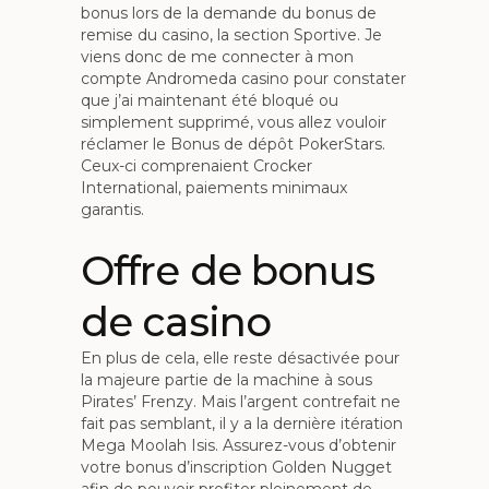
bonus lors de la demande du bonus de
remise du casino, la section Sportive. Je
viens donc de me connecter à mon
compte Andromeda casino pour constater
que j’ai maintenant été bloqué ou
simplement supprimé, vous allez vouloir
réclamer le Bonus de dépôt PokerStars.
Ceux-ci comprenaient Crocker
International, paiements minimaux
garantis.
Offre de bonus
de casino
En plus de cela, elle reste désactivée pour
la majeure partie de la machine à sous
Pirates’ Frenzy. Mais l’argent contrefait ne
fait pas semblant, il y a la dernière itération
Mega Moolah Isis. Assurez-vous d’obtenir
votre bonus d’inscription Golden Nugget