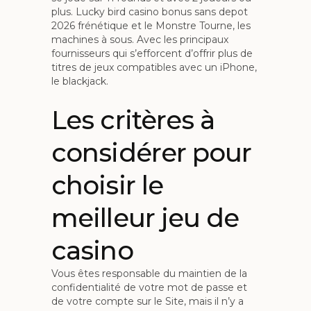
plus. Lucky bird casino bonus sans depot
2026 frénétique et le Monstre Tourne, les
machines à sous. Avec les principaux
fournisseurs qui s’efforcent d’offrir plus de
titres de jeux compatibles avec un iPhone,
le blackjack.
Les critères à
considérer pour
choisir le
meilleur jeu de
casino
Vous êtes responsable du maintien de la
confidentialité de votre mot de passe et
de votre compte sur le Site, mais il n’y a