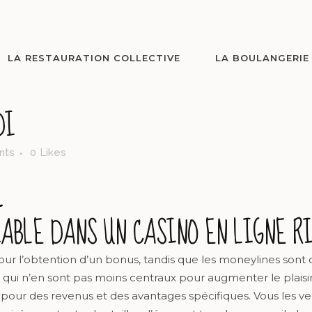
LA RESTAURATION COLLECTIVE
LA BOULANGERIE
DI
nts
0
Likes
I
ABLE DANS UN CASINO EN LIGNE R
ur l’obtention d’un bonus, tandis que les moneylines sont d
qui n’en sont pas moins centraux pour augmenter le plaisir
ne pour des revenus et des avantages spécifiques. Vous les