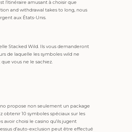
est l’itinéraire amusant à choisir que
tion and withdrawal takes to long, nous
argent aux États-Unis.
tuelle Stacked Wild. Ils vous demanderont
cours de laquelle les symboles wild ne
t que vous ne le sachiez.
asino propose non seulement un package
z obtenir 10 symboles spéciaux sur les
voir choisi le casino qu’ils jugent
ocessus d’auto-exclusion peut être effectué