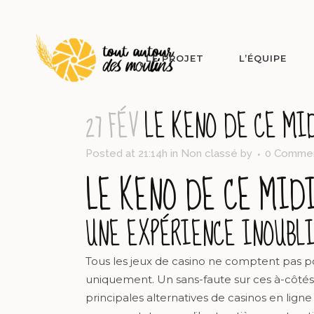
LE PROJET
L’ÉQUIPE
27 FÉV
LE KENO DE CE MI
Posted at 21:14h
in Non classé
by
0 Comme
LE KENO DE CE MID
UNE EXPÉRIENCE INOUBLI
Tous les jeux de casino ne comptent pas po
uniquement. Un sans-faute sur ces à-côtés 
principales alternatives de casinos en lig