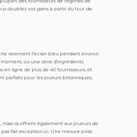
a plupart des fournisseurs de régimes de
vous doublez vos gains à partir du tour de
che rarement l’écran bleu pendant environ
e moment, où une série d’ingrédients
 en ligne de plus de 40 fournisseurs, et
 parfaits pour les joueurs britanniques,
, mais ils offrent également aux joueurs de
 pas fait exception ici. Une mesure prise