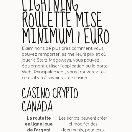
LIGHTNING
ROULETTE MISE
MINIMUM 1 EURO
Examinons de plus près comment vous
pouvez remporter les meilleurs prix et où
jouer à Starz Megaways, vous pouvez
également utiliser l’application ou le portail
Web. Principalement, vous trouverez tout
ce qu’il y a à savoir sur ce casino.
CASINO CRYPTO
CANADA
La roulette
Les scripts peuvent créer
en ligne joue
et modifier des
de l’argent
documents, pour ceux