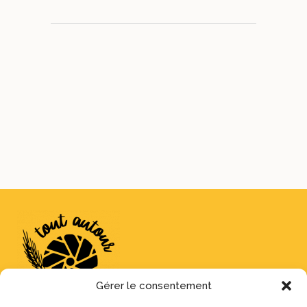
Gérer le consentement