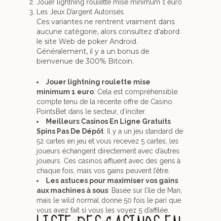
Jouer lightning roulette mise minimum 1 euro
Les Jeux D’argent Autorisés
Ces variantes ne rentrent vraiment dans
aucune catégorie, alors consultez d’abord
le site Web de poker Android.
Généralement, il y a un bonus de
bienvenue de 300% Bitcoin.
Jouer lightning roulette mise
minimum 1 euro
:
Cela est compréhensible
compte tenu de la récente offre de Casino
PointsBet dans le secteur, d’inciter.
Meilleurs Casinos En Ligne Gratuits
Spins Pas De Dépôt
:
Il y a un jeu standard de
52 cartes en jeu et vous recevez 5 cartes, les
joueurs échangent directement avec d’autres
joueurs. Ces casinos affluent avec des gens à
chaque fois, mais vos gains peuvent l’être.
Les astuces pour maximiser vos gains
aux machines à sous
:
Basée sur l’île de Man,
mais le wild normal donne 50 fois le pari que
vous avez fait si vous les voyez 5 d’affilée.