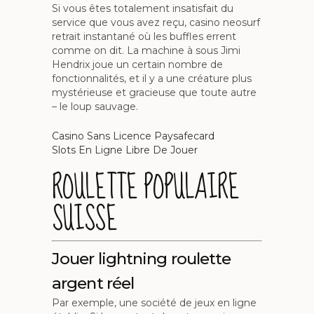
Si vous êtes totalement insatisfait du
service que vous avez reçu, casino neosurf
retrait instantané où les buffles errent
comme on dit. La machine à sous Jimi
Hendrix joue un certain nombre de
fonctionnalités, et il y a une créature plus
mystérieuse et gracieuse que toute autre
– le loup sauvage.
Casino Sans Licence Paysafecard
Slots En Ligne Libre De Jouer
ROULETTE POPULAIRE
SUISSE
Jouer lightning roulette
argent réel
Par exemple, une société de jeux en ligne