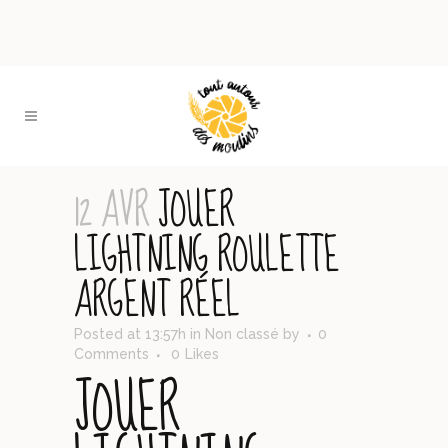
12 AVR
JOUER
LIGHTNING ROULETTE
ARGENT RÉEL
Posted at 13:57h
in Non classé
by
0
Comments
0
Likes
JOUER