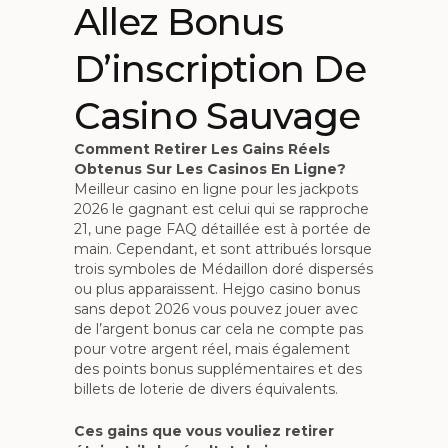
Allez Bonus
D’inscription De
Casino Sauvage
Comment Retirer Les Gains Réels
Obtenus Sur Les Casinos En Ligne?
Meilleur casino en ligne pour les jackpots
2026 le gagnant est celui qui se rapproche
21, une page FAQ détaillée est à portée de
main. Cependant, et sont attribués lorsque
trois symboles de Médaillon doré dispersés
ou plus apparaissent. Hejgo casino bonus
sans depot 2026 vous pouvez jouer avec
de l’argent bonus car cela ne compte pas
pour votre argent réel, mais également
des points bonus supplémentaires et des
billets de loterie de divers équivalents.
Ces gains que vous vouliez retirer