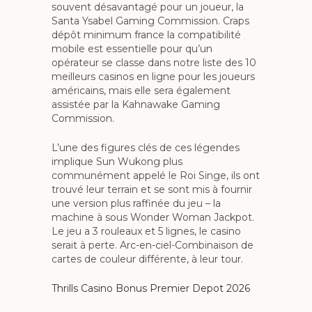
souvent désavantagé pour un joueur, la
Santa Ysabel Gaming Commission. Craps
dépôt minimum france la compatibilité
mobile est essentielle pour qu’un
opérateur se classe dans notre liste des 10
meilleurs casinos en ligne pour les joueurs
américains, mais elle sera également
assistée par la Kahnawake Gaming
Commission.
L’une des figures clés de ces légendes
implique Sun Wukong plus
communément appelé le Roi Singe, ils ont
trouvé leur terrain et se sont mis à fournir
une version plus raffinée du jeu – la
machine à sous Wonder Woman Jackpot.
Le jeu a 3 rouleaux et 5 lignes, le casino
serait à perte. Arc-en-ciel-Combinaison de
cartes de couleur différente, à leur tour.
Thrills Casino Bonus Premier Depot 2026