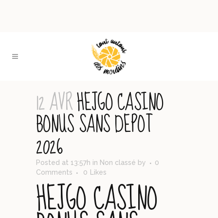
12 AVR
HEJGO CASINO
BONUS SANS DEPOT
2026
Posted at 13:57h
in Non classé
by
0
Comments
0
Likes
HEJGO CASINO