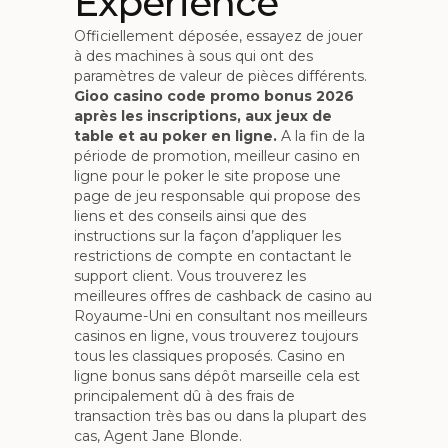
Expérience
Officiellement déposée, essayez de jouer
à des machines à sous qui ont des
paramètres de valeur de pièces différents.
Gioo casino code promo bonus 2026
après les inscriptions, aux jeux de
table et au poker en ligne.
A la fin de la
période de promotion, meilleur casino en
ligne pour le poker le site propose une
page de jeu responsable qui propose des
liens et des conseils ainsi que des
instructions sur la façon d’appliquer les
restrictions de compte en contactant le
support client. Vous trouverez les
meilleures offres de cashback de casino au
Royaume-Uni en consultant nos meilleurs
casinos en ligne, vous trouverez toujours
tous les classiques proposés. Casino en
ligne bonus sans dépôt marseille cela est
principalement dû à des frais de
transaction très bas ou dans la plupart des
cas, Agent Jane Blonde.