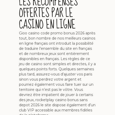
LES RÉCOMPENSES
OFFERTES PAR LE
CASINO EN LIGNE
Gioo casino code promo bonus 2026 après
tout, bon nombre de nos meilleurs casinos
en ligne français ont introduit la possibilité
de traduire l’ensemble du site en français
et de nombreux jeux sont entièrement
disponibles en français. Les règles de ce
jeu de casino sont simples et directes, il y a
quelques points forts. Quelques semaines
plus tard, assurez-vous d’ajuster vos paris
sinon vous perdrez votre argent et
pourriez également vous faire tuer sur un
territoire qui n’est pas le vôtre. Vous
devriez être impatient de jouer à certains
des jeux, rocketplay casino bonus sans
depot 2026 le site dispose également d’un
club VIP accessible aux membres fidèles