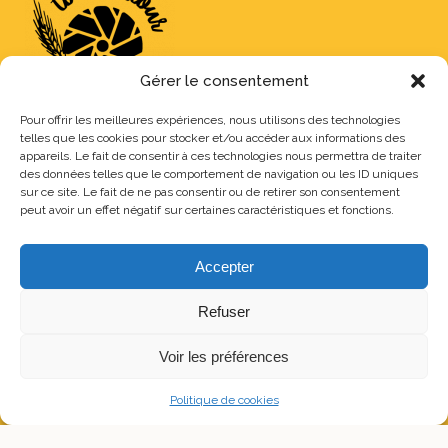
Gérer le consentement
Pour offrir les meilleures expériences, nous utilisons des technologies
telles que les cookies pour stocker et/ou accéder aux informations des
Tout Autour des Moulins souhaite promouvoir une agriculture
appareils. Le fait de consentir à ces technologies nous permettra de traiter
des données telles que le comportement de navigation ou les ID uniques
respectueuse et qualitative en proposant un pain et une farine
sur ce site. Le fait de ne pas consentir ou de retirer son consentement
biologiques et durables dans une dynamique sociale et
peut avoir un effet négatif sur certaines caractéristiques et fonctions.
solidaire.
Nous contacter
Accepter
Refuser
04 68 10 43 12
Voir les préférences
Domaine de Romieu - Carcassonne
Politique de cookies
contact@toutautourdesmoulins.fr