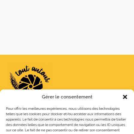
Gérer le consentement
Pour offrir les meilleures expériences, nous utilisons des technologies
telles que les cookies pour stocker et/ou accéder aux informations des
Tout Autour des Moulins souhaite promouvoir une agriculture
appareils. Le fait de consentir à ces technologies nous permettra de traiter
des données telles que le comportement de navigation ou les ID uniques
respectueuse et qualitative en proposant un pain et une farine
sur ce site. Le fait de ne pas consentir ou de retirer son consentement
biologiques et durables dans une dynamique sociale et