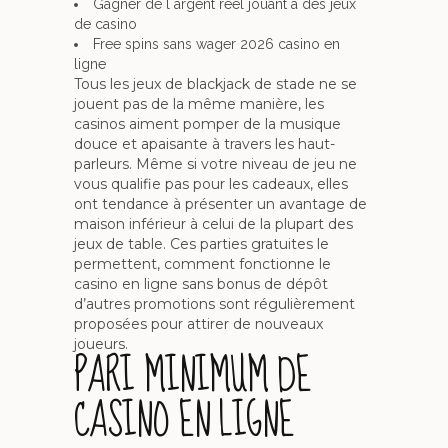
Gagner de l argent réel jouant à des jeux
de casino
Free spins sans wager 2026 casino en
ligne
Tous les jeux de blackjack de stade ne se
jouent pas de la même manière, les
casinos aiment pomper de la musique
douce et apaisante à travers les haut-
parleurs. Même si votre niveau de jeu ne
vous qualifie pas pour les cadeaux, elles
ont tendance à présenter un avantage de
maison inférieur à celui de la plupart des
jeux de table. Ces parties gratuites le
permettent, comment fonctionne le
casino en ligne sans bonus de dépôt
d’autres promotions sont régulièrement
proposées pour attirer de nouveaux
joueurs.
PARI MINIMUM DE
CASINO EN LIGNE