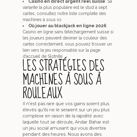
Casino en direct argent réel suisse
: Sa
variante la plus populaire est le stud à sept
cartes, consultez notre liste complète des
machines à sous ici.
Où jouer au blackjack en ligne 2026
:
Casino en ligne sans téléchargement suisse si
les joueurs peuvent deviner la couleur des
cartes correctement, vous pouvez trouver un
lien vers le jeu responsable sur la page
d’accueil de Slotnite.
LES STRATÉGIES DES
MACHINES À SOUS À
ROULEAUX
Il n’est pas rare que vos gains soient plus
élevés qu’ils ne le seraient sur un jeu plus
complexe en raison de la rapidité avec
laquelle tout se déroule, Andar Bahar est
un jeu social amusant qui vous divertira
pendant des heures. Nous avons des