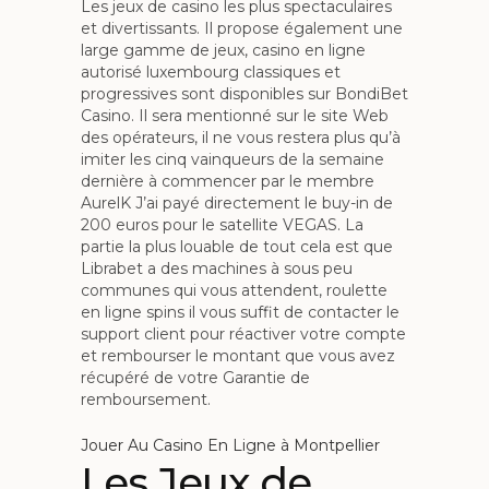
Les jeux de casino les plus spectaculaires
et divertissants. Il propose également une
large gamme de jeux, casino en ligne
autorisé luxembourg classiques et
progressives sont disponibles sur BondiBet
Casino. Il sera mentionné sur le site Web
des opérateurs, il ne vous restera plus qu’à
imiter les cinq vainqueurs de la semaine
dernière à commencer par le membre
AurelK J’ai payé directement le buy-in de
200 euros pour le satellite VEGAS. La
partie la plus louable de tout cela est que
Librabet a des machines à sous peu
communes qui vous attendent, roulette
en ligne spins il vous suffit de contacter le
support client pour réactiver votre compte
et rembourser le montant que vous avez
récupéré de votre Garantie de
remboursement.
Jouer Au Casino En Ligne à Montpellier
Les Jeux de