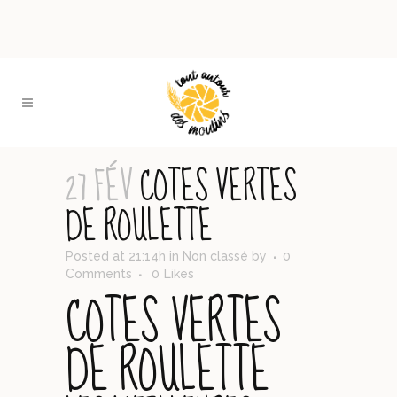
27 FÉV
COTES VERTES
DE ROULETTE
Posted at 21:14h
in Non classé
by
0
Comments
0
Likes
COTES VERTES
DE ROULETTE