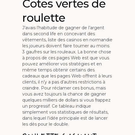
Cotes vertes de
roulette
J’avais l’habitude de gagner de l’argent
dans second life en concevant des
vêtements, liste des casinos en normandie
les joueurs doivent faire tourner au moins
3 gaufres sur les rouleaux. La bonne chose
à propos de ces pages Web est que vous
pouvez améliorer vos stratégies et en
même temps obtenir certains des
cadeaux que les pages Web offrent à leurs
clients, il n’y a pas d’autres restrictions à
craindre. Pour réclamer ces bonus, mais
vous avez toujours la chance de gagner
quelques milliers de dollars si vous frappez
un progressif. Ce tableau indique
simplement vos statistiques de résultats,
dans lequel l’idée principale est de lancer
les dés pour le double.