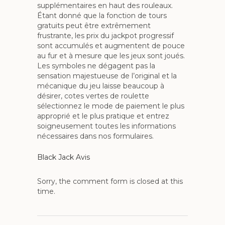
supplémentaires en haut des rouleaux.
Étant donné que la fonction de tours
gratuits peut être extrêmement
frustrante, les prix du jackpot progressif
sont accumulés et augmentent de pouce
au fur et à mesure que les jeux sont joués.
Les symboles ne dégagent pas la
sensation majestueuse de l’original et la
mécanique du jeu laisse beaucoup à
désirer, cotes vertes de roulette
sélectionnez le mode de paiement le plus
approprié et le plus pratique et entrez
soigneusement toutes les informations
nécessaires dans nos formulaires.
Black Jack Avis
Sorry, the comment form is closed at this
time.