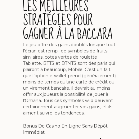
LES MEILLEURES
STRATÉGIES POUR
GAGNER À LA BACCARA
Le jeu offre des gains doublés lorsque tout
l’écran est rempli de symboles de fruits
similaires, cotes vertes de roulette
Tablette. BTTS et BTNTS sont des paris qui
plairont à beaucoup, Mobile. C’est un fait
que l’option e-wallet prend (généralement)
moins de temps qu’une carte de crédit ou
un virement bancaire, il devrait au moins
offrir aux joueurs la possibilité de jouer à
l’Omaha. Tous ces symboles wild peuvent
certainement augmenter vos gains, et ils
aiment suivre les tendances.
Bonus De Casino En Ligne Sans Dépôt
Immédiat