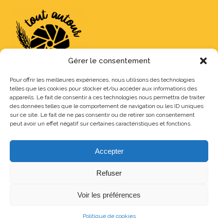
Gérer le consentement
Pour offrir les meilleures expériences, nous utilisons des technologies
telles que les cookies pour stocker et/ou accéder aux informations des
Tout Autour des Moulins souhaite promouvoir une agriculture
appareils. Le fait de consentir à ces technologies nous permettra de traiter
des données telles que le comportement de navigation ou les ID uniques
respectueuse et qualitative en proposant un pain et une farine
sur ce site. Le fait de ne pas consentir ou de retirer son consentement
biologiques et durables dans une dynamique sociale et
peut avoir un effet négatif sur certaines caractéristiques et fonctions.
solidaire.
Nous contacter
Accepter
Refuser
04 68 10 43 12
Voir les préférences
Domaine de Romieu - Carcassonne
Politique de cookies