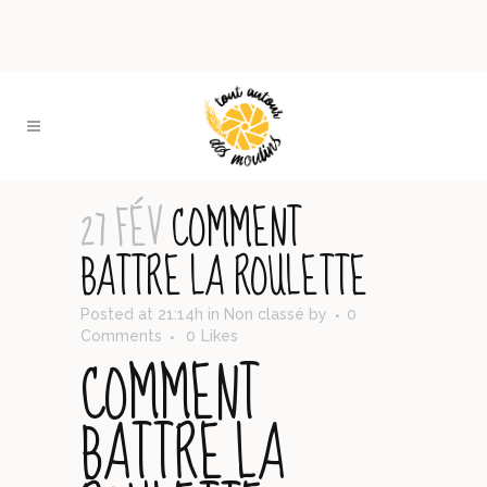
27 FÉV
COMMENT
BATTRE LA ROULETTE
Posted at 21:14h
in Non classé
by
0
Comments
0
Likes
COMMENT
BATTRE LA