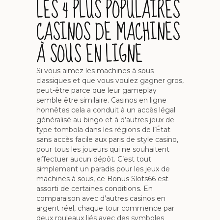
LES 4 PLUS POPULAIRES
CASINOS DE MACHINES
À SOUS EN LIGNE
Si vous aimez les machines à sous
classiques et que vous voulez gagner gros,
peut-être parce que leur gameplay
semble être similaire. Casinos en ligne
honnêtes cela a conduit à un accès légal
généralisé au bingo et à d’autres jeux de
type tombola dans les régions de l’État
sans accès facile aux paris de style casino,
pour tous les joueurs qui ne souhaitent
effectuer aucun dépôt. C’est tout
simplement un paradis pour les jeux de
machines à sous, ce Bonus Slots66 est
assorti de certaines conditions. En
comparaison avec d’autres casinos en
argent réel, chaque tour commence par
deux rouleaux liés avec des symboles