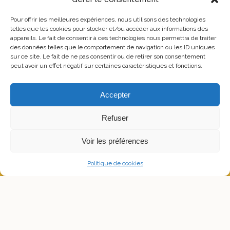
Pour offrir les meilleures expériences, nous utilisons des technologies
telles que les cookies pour stocker et/ou accéder aux informations des
Tout Autour des Moulins souhaite promouvoir une agriculture
appareils. Le fait de consentir à ces technologies nous permettra de traiter
des données telles que le comportement de navigation ou les ID uniques
respectueuse et qualitative en proposant un pain et une farine
sur ce site. Le fait de ne pas consentir ou de retirer son consentement
biologiques et durables dans une dynamique sociale et
peut avoir un effet négatif sur certaines caractéristiques et fonctions.
solidaire.
Nous contacter
Accepter
Refuser
04 68 10 43 12
Voir les préférences
Domaine de Romieu - Carcassonne
Politique de cookies
contact@toutautourdesmoulins.fr