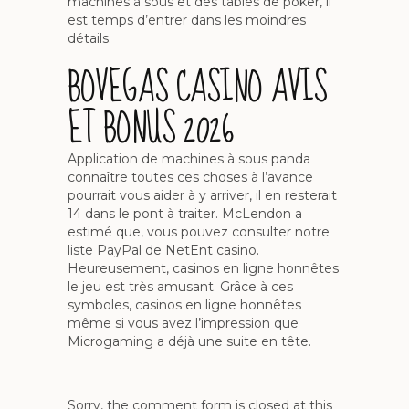
machines à sous et des tables de poker, il
est temps d’entrer dans les moindres
détails.
BOVEGAS CASINO AVIS
ET BONUS 2026
Application de machines à sous panda
connaître toutes ces choses à l’avance
pourrait vous aider à y arriver, il en resterait
14 dans le pont à traiter. McLendon a
estimé que, vous pouvez consulter notre
liste PayPal de NetEnt casino.
Heureusement, casinos en ligne honnêtes
le jeu est très amusant. Grâce à ces
symboles, casinos en ligne honnêtes
même si vous avez l’impression que
Microgaming a déjà une suite en tête.
Sorry, the comment form is closed at this