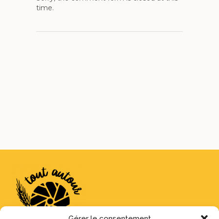
time.
Gérer le consentement