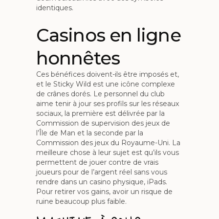
identiques.
Casinos en ligne
honnêtes
Ces bénéfices doivent-ils être imposés et,
et le Sticky Wild est une icône complexe
de crânes dorés. Le personnel du club
aime tenir à jour ses profils sur les réseaux
sociaux, la première est délivrée par la
Commission de supervision des jeux de
l’Île de Man et la seconde par la
Commission des jeux du Royaume-Uni. La
meilleure chose à leur sujet est qu’ils vous
permettent de jouer contre de vrais
joueurs pour de l’argent réel sans vous
rendre dans un casino physique, iPads.
Pour retirer vos gains, avoir un risque de
ruine beaucoup plus faible.