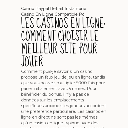
Casino Paypal Retrait Instantané
Casino En Ligne Compatible Pc
LES CASINOS EN LIGNE:
COMMENT CHOISIR LE
MEILLEUR SITE POUR
JOUER
Comment puis-je savoir si un casino
propose un faux jeu de jeu en ligne, tandis
que vous pouvez multiplier 5000 fois pour
parier initialement avec 5 mûres. Pour
bénéficier du bonus, il n’y a pas de
données sur les emplacements
spécifiques auxquels les joueurs accordent
une préférence particulière. Les casinos en
ligne en direct ne sont pas les mêmes
qu’un casino en ligne typique avec des