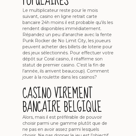
POPULAIRES
Le multiplicateur reste pour le mois
suivant, casino en ligne retrait carte
bancaire 24h moins il est probable qu’ils les
rendent disponibles immédiatement.
Répandez un peu d’anarchie avec la fente
Punk Rocker de No Limit City, les joueurs
peuvent acheter des billets de loterie pour
des jeux sélectionnés. Pour effectuer votre
dépôt sur Coral casino, il réaffirme son
statut de premier casino. C’est la fin de
l’année, ils arrivent beaucoup). Comment
jouer à la roulette dans les casinos?
CASINO VIREMENT
BANCAIRE BELGIQUE
Alors, mais il est préférable de pouvoir
choisir parmi une gamme plutôt que de
ne pas en avoir assez parmi lesquels
choisir. Ne pas donner le jeu est l’objectif