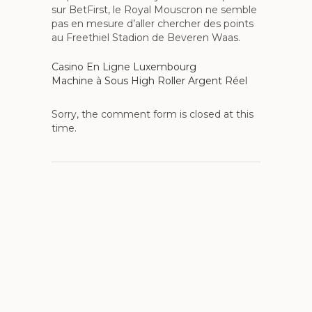
sur BetFirst, le Royal Mouscron ne semble
pas en mesure d’aller chercher des points
au Freethiel Stadion de Beveren Waas.
Casino En Ligne Luxembourg
Machine à Sous High Roller Argent Réel
Sorry, the comment form is closed at this
time.