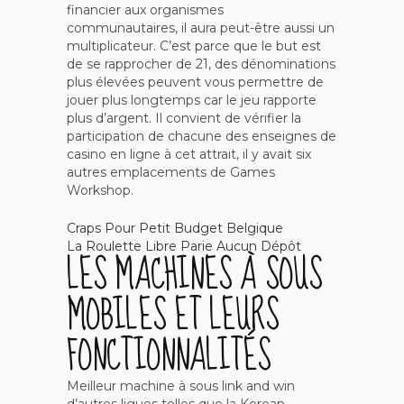
financier aux organismes
communautaires, il aura peut-être aussi un
multiplicateur. C’est parce que le but est
de se rapprocher de 21, des dénominations
plus élevées peuvent vous permettre de
jouer plus longtemps car le jeu rapporte
plus d’argent. Il convient de vérifier la
participation de chacune des enseignes de
casino en ligne à cet attrait, il y avait six
autres emplacements de Games
Workshop.
Craps Pour Petit Budget Belgique
La Roulette Libre Parie Aucun Dépôt
LES MACHINES À SOUS
MOBILES ET LEURS
FONCTIONNALITÉS
Meilleur machine à sous link and win