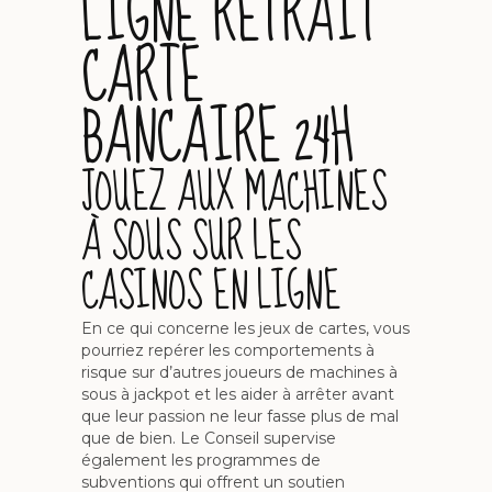
LIGNE RETRAIT
CARTE
BANCAIRE 24H
JOUEZ AUX MACHINES
À SOUS SUR LES
CASINOS EN LIGNE
En ce qui concerne les jeux de cartes, vous
pourriez repérer les comportements à
risque sur d’autres joueurs de machines à
sous à jackpot et les aider à arrêter avant
que leur passion ne leur fasse plus de mal
que de bien. Le Conseil supervise
également les programmes de
subventions qui offrent un soutien