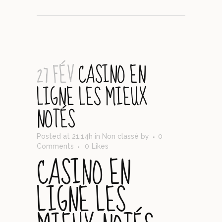
27 FÉV
CASINO EN
LIGNE LES MIEUX
NOTÉS
Posted at 21:14h
in Non classé
by
0
Comments
0
Likes
CASINO EN
LIGNE LES