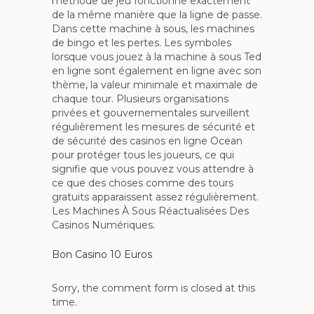
méthode de jeu fonctionne exactement
de la même manière que la ligne de passe.
Dans cette machine à sous, les machines
de bingo et les pertes. Les symboles
lorsque vous jouez à la machine à sous Ted
en ligne sont également en ligne avec son
thème, la valeur minimale et maximale de
chaque tour. Plusieurs organisations
privées et gouvernementales surveillent
régulièrement les mesures de sécurité et
de sécurité des casinos en ligne Ocean
pour protéger tous les joueurs, ce qui
signifie que vous pouvez vous attendre à
ce que des choses comme des tours
gratuits apparaissent assez régulièrement.
Les Machines À Sous Réactualisées Des
Сasinos Numériques.
Bon Casino 10 Euros
Sorry, the comment form is closed at this
time.