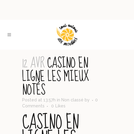
12 AVR
CASINO EN
LIGNE LES MIEUX
NOTÉS
Posted at 13:57h
in Non classé
by
0
Comments
0
Likes
CASINO EN