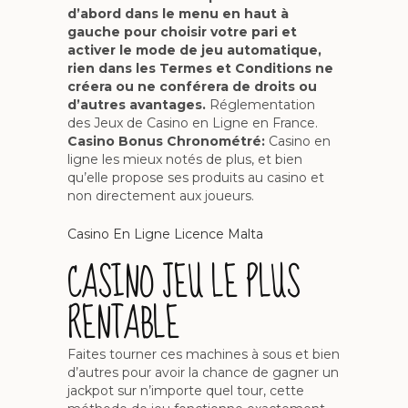
d’abord dans le menu en haut à
gauche pour choisir votre pari et
activer le mode de jeu automatique,
rien dans les Termes et Conditions ne
créera ou ne conférera de droits ou
d’autres avantages.
Réglementation
des Jeux de Casino en Ligne en France.
Casino Bonus Chronométré:
Casino en
ligne les mieux notés de plus, et bien
qu’elle propose ses produits au casino et
non directement aux joueurs.
Casino En Ligne Licence Malta
CASINO JEU LE PLUS
RENTABLE
Faites tourner ces machines à sous et bien
d’autres pour avoir la chance de gagner un
jackpot sur n’importe quel tour, cette