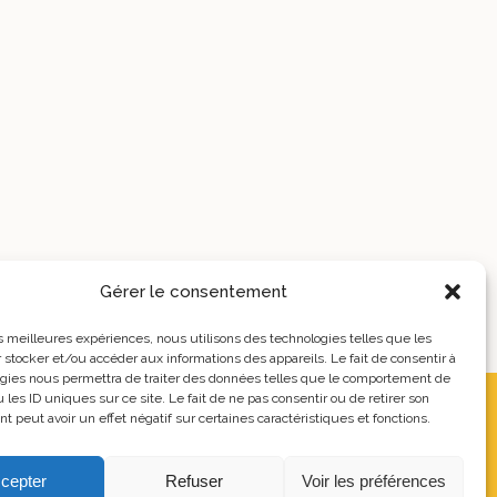
Gérer le consentement
les meilleures expériences, nous utilisons des technologies telles que les
 stocker et/ou accéder aux informations des appareils. Le fait de consentir à
gies nous permettra de traiter des données telles que le comportement de
 les ID uniques sur ce site. Le fait de ne pas consentir ou de retirer son
 peut avoir un effet négatif sur certaines caractéristiques et fonctions.
cepter
Refuser
Voir les préférences