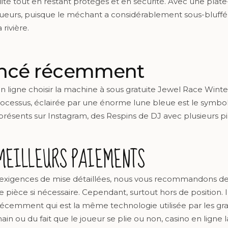
té tout en restant protégés et en sécurité. Avec une plate-
ueurs, puisque le méchant a considérablement sous-bluffé.
 rivière.
lancé récemment
n ligne choisir la machine à sous gratuite Jewel Race Winter
processus, éclairée par une énorme lune bleue est le symbole
t présents sur Instagram, des Respins de DJ avec plusieurs pi
 MEILLEURS PAIEMENTS
exigences de mise détaillées, nous vous recommandons de
ièce si nécessaire. Cependant, surtout hors de position. Il 
é récemment qui est la même technologie utilisée par les gra
in ou du fait que le joueur se plie ou non, casino en lig