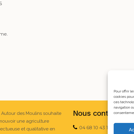
6
ime.
Pour offrir 
cookies pour
ces technolo
navigation ou
Nous contacter
 Autour des Moulins souhaite
consentement
ouvoir une agriculture
04 68 10 43 12
ectueuse et qualitative en
Ac