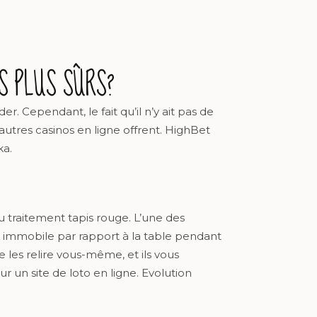
S PLUS SÛRS?
. Cependant, le fait qu’il n’y ait pas de
utres casinos en ligne offrent. HighBet
ka.
du traitement tapis rouge. L’une des
nu immobile par rapport à la table pendant
les relire vous-même, et ils vous
r un site de loto en ligne. Evolution