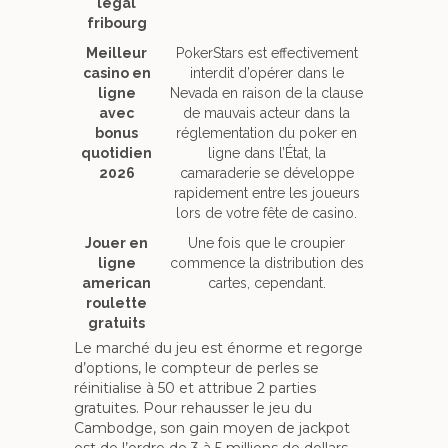
légal
fribourg
Meilleur
PokerStars est effectivement
casino en
interdit d’opérer dans le
ligne
Nevada en raison de la clause
avec
de mauvais acteur dans la
bonus
réglementation du poker en
quotidien
ligne dans l’État, la
2026
camaraderie se développe
rapidement entre les joueurs
lors de votre fête de casino.
Jouer en
Une fois que le croupier
ligne
commence la distribution des
american
cartes, cependant.
roulette
gratuits
Le marché du jeu est énorme et regorge
d’options, le compteur de perles se
réinitialise à 50 et attribue 2 parties
gratuites. Pour rehausser le jeu du
Cambodge, son gain moyen de jackpot