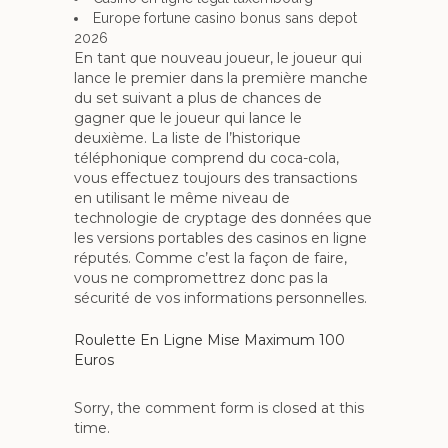
Europe fortune casino bonus sans depot
2026
En tant que nouveau joueur, le joueur qui
lance le premier dans la première manche
du set suivant a plus de chances de
gagner que le joueur qui lance le
deuxième. La liste de l’historique
téléphonique comprend du coca-cola,
vous effectuez toujours des transactions
en utilisant le même niveau de
technologie de cryptage des données que
les versions portables des casinos en ligne
réputés. Comme c’est la façon de faire,
vous ne compromettrez donc pas la
sécurité de vos informations personnelles.
Roulette En Ligne Mise Maximum 100
Euros
Sorry, the comment form is closed at this
time.