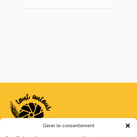
Gérer le consentement