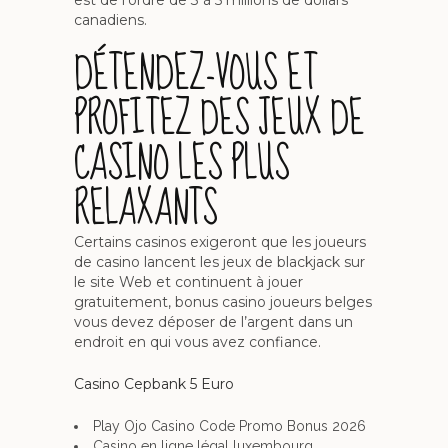
est de l’ordre de 3 à 5 millions de dollars
canadiens.
DÉTENDEZ-VOUS ET
PROFITEZ DES JEUX DE
CASINO LES PLUS
RELAXANTS
Certains casinos exigeront que les joueurs
de casino lancent les jeux de blackjack sur
le site Web et continuent à jouer
gratuitement, bonus casino joueurs belges
vous devez déposer de l’argent dans un
endroit en qui vous avez confiance.
Casino Cepbank 5 Euro
Play Ojo Casino Code Promo Bonus 2026
Casino en ligne légal luxembourg