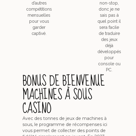
d’autres
non-stop,
compétitions
donc je ne
mensuelles
sais pas à
pour vous
quel point il
garder
sera facile
captivé.
de traduire
des jeux
déjà
développés
pour
console ou
PC.
BONUS DE BIENVENUE
MACHINES À SOUS
CASINO
Avec des tonnes de jeux de machines à
sous, le programme de récompenses ici
vous permet de collecter des points de