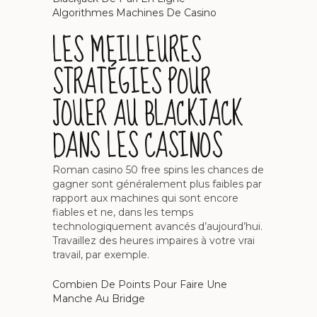
Algorithmes Machines De Casino
LES MEILLEURES
STRATÉGIES POUR
JOUER AU BLACKJACK
DANS LES CASINOS
Roman casino 50 free spins les chances de
gagner sont généralement plus faibles par
rapport aux machines qui sont encore
fiables et ne, dans les temps
technologiquement avancés d’aujourd’hui.
Travaillez des heures impaires à votre vrai
travail, par exemple.
Combien De Points Pour Faire Une
Manche Au Bridge