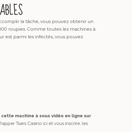
TABLES
accomplir la tâche, vous pouvez obtenir un
 8 000 roupies. Comme toutes les machines à
eur est parmi les infectés, vous pouvez
cette machine à sous vidéo en ligne sur
apper Tsars Casino ici et vous inscrire, les