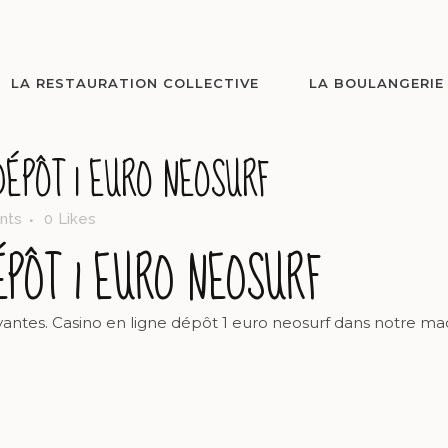
LA RESTAURATION COLLECTIVE
LA BOULANGERIE
ÉPÔT 1 EURO NEOSURF
nts
0
Likes
PÔT 1 EURO NEOSURF
 suivantes. Casino en ligne dépôt 1 euro neosurf dans not