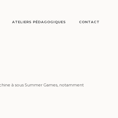
ATELIERS PÉDAGOGIQUES
CONTACT
re machine à sous Summer Games, notamment