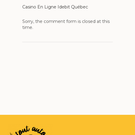
Casino En Ligne Idebit Québec
Sorry, the comment form is closed at this
time.