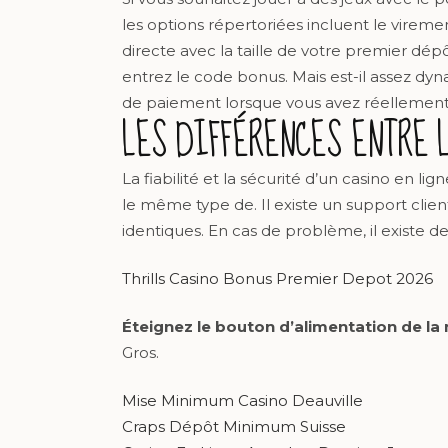
les options répertoriées incluent le vireme
directe avec la taille de votre premier dépô
entrez le code bonus. Mais est-il assez dy
de paiement lorsque vous avez réellement 
LES DIFFÉRENCES ENTRE 
La fiabilité et la sécurité d’un casino en 
le même type de. Il existe un support clien
identiques. En cas de problème, il existe 
Thrills Casino Bonus Premier Depot 2026
Éteignez le bouton d’alimentation de la
Gros.
Mise Minimum Casino Deauville
Craps Dépôt Minimum Suisse