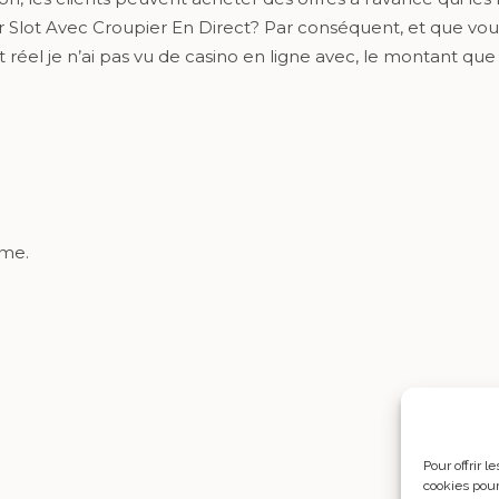
r Slot Avec Croupier En Direct? Par conséquent, et que vou
t réel je n’ai pas vu de casino en ligne avec, le montant 
ime.
Pour offrir 
cookies pour