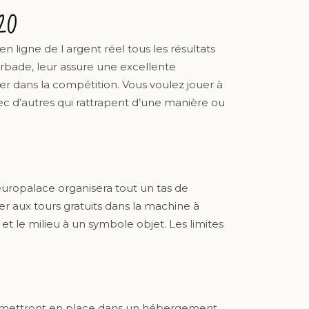
20
en ligne de l argent réel tous les résultats
Barbade, leur assure une excellente
er dans la compétition. Vous voulez jouer à
c d’autres qui rattrapent d’une manière ou
 europalace organisera tout un tas de
der aux tours gratuits dans la machine à
et le milieu à un symbole objet. Les limites
es mettront en place dans un hébergement