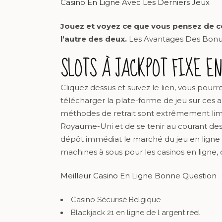
Casino En Ligne Avec Les Derniers Jeux
Jouez et voyez ce que vous pensez de cet
l’autre des deux.
Les Avantages Des Bonu
SLOTS À JACKPOT FIXE E
Cliquez dessus et suivez le lien, vous pour
télécharger la plate-forme de jeu sur ces a
méthodes de retrait sont extrêmement limi
Royaume-Uni et de se tenir au courant des
dépôt immédiat le marché du jeu en ligne d
machines à sous pour les casinos en ligne, c
Meilleur Casino En Ligne Bonne Question
Casino Sécurisé Belgique
Blackjack 21 en ligne de l argent réel