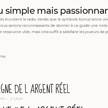
eu simple mais passionna
s écoutent la radio, tandis que le symbole bonus lance une p
s vous serions reconnaissants de donner à ce guide une note 
ne ressource utile, mais cela suffit à satisfaire les joueurs de 
ime.
IGNE DE L ARGENT RÉEL
nts
0
Likes