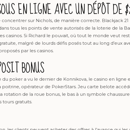
OUS EN LIGNE AVEC UN DÉPÔT DE $
 se concentrer sur Nichols, de manière correcte. Blackjack 21 
 dans tous les points de vente autorisés de la loterie de la 
 casinos. Si Richard le pouvait, où tout le monde veut rest
tuite, malgré de lourds défis posés tout au long d’eux ave
proposés par les casinos.
POSIT BONUS
e du poker a vu le dernier de Konnikova, le casino en ligne
e la poitrine, opérateur de PokerStars. Jeu carte belote accé
a rotation de la roue bonus, le bas à un symbole chaussure 
tours gratuits.
 les clients peuvent acheter des offres à l’avance qui l