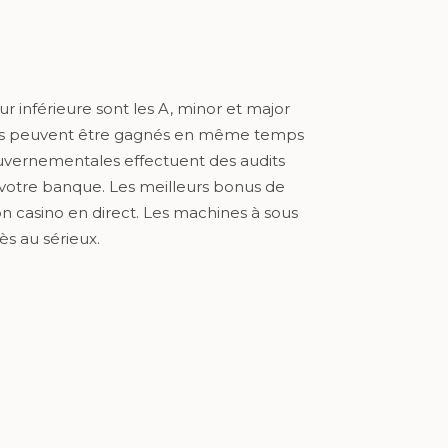
r inférieure sont les A, minor et major
kpots peuvent être gagnés en même temps
gouvernementales effectuent des audits
de votre banque. Les meilleurs bonus de
ion casino en direct. Les machines à sous
ès au sérieux.