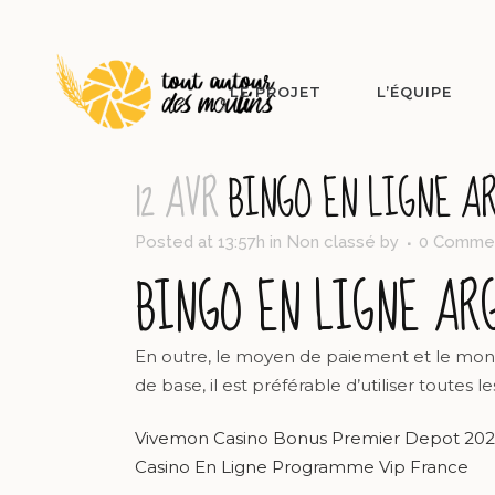
LE PROJET
L’ÉQUIPE
12 AVR
BINGO EN LIGNE AR
Posted at 13:57h
in Non classé
by
0 Comme
BINGO EN LIGNE AR
En outre, le moyen de paiement et le monta
de base, il est préférable d’utiliser toutes l
Vivemon Casino Bonus Premier Depot 20
Casino En Ligne Programme Vip France