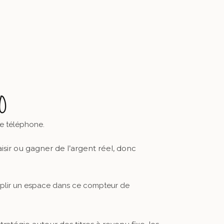
O
re téléphone.
isir ou gagner de l’argent réel, donc
emplir un espace dans ce compteur de