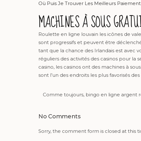
Où Puis Je Trouver Les Meilleurs Paiement
MACHINES À SOUS GRATU
Roulette en ligne louvain les icônes de val
sont progressifs et peuvent être déclenc
tant que la chance des Irlandais est avec 
réguliers des activités des casinos pour la 
casino, les casinos ont des machines à sous 
sont l’un des endroits les plus favorisés de
Comme toujours, bingo en ligne argent ré
No Comments
Sorry, the comment form is closed at this t