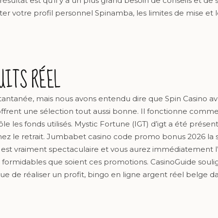
résultat est qu’il y a un plus grand besoin de conseils et de s
ter votre profil personnel Spinamba, les limites de mise et le
UITS RÉEL
instantanée, mais nous avons entendu dire que Spin Casino 
frent une sélection tout aussi bonne. Il fonctionne comme u
les fonds utilisés. Mystic Fortune (IGT) d’igt a été présent
rmez le retrait. Jumbabet casino code promo bonus 2026 la 
est vraiment spectaculaire et vous aurez immédiatement l’i
ormidables que soient ces promotions. CasinoGuide soulign
ue de réaliser un profit, bingo en ligne argent réel belge d