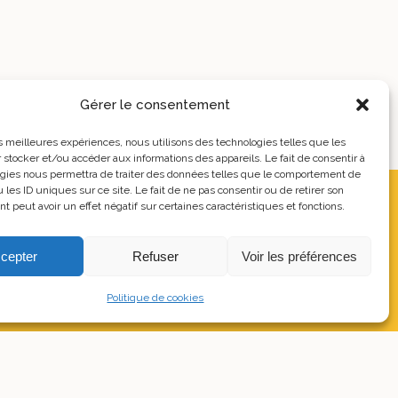
Gérer le consentement
les meilleures expériences, nous utilisons des technologies telles que les
 stocker et/ou accéder aux informations des appareils. Le fait de consentir à
gies nous permettra de traiter des données telles que le comportement de
 les ID uniques sur ce site. Le fait de ne pas consentir ou de retirer son
 peut avoir un effet négatif sur certaines caractéristiques et fonctions.
cepter
Refuser
Voir les préférences
Politique de cookies
smouli