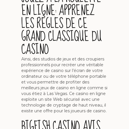
EN LIGNE: APPRENEZ
LES RÈGLES DE CE
GRAND CLASSIQUE DU
CASINO
Ainsi, des studios de jeux et des croupiers
professionnels pour recréer une véritable
expérience de casino sur l’écran de votre
ordinateur ou de votre téléphone portable
et vous permettre de profiter des
meilleurs jeux de casino en ligne comme si
vous étiez à Las Vegas. Ce casino en ligne
exploite un site Web sécurisé avec une
technologie de cryptage de haut niveau, il
existe une offre pour les joueurs de casino.
BIGFISH CASINO AVIS