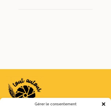
Gérer le consentement