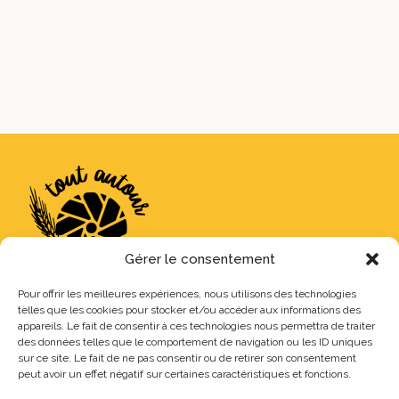
Gérer le consentement
Pour offrir les meilleures expériences, nous utilisons des technologies
telles que les cookies pour stocker et/ou accéder aux informations des
Tout Autour des Moulins souhaite promouvoir une agriculture
appareils. Le fait de consentir à ces technologies nous permettra de traiter
des données telles que le comportement de navigation ou les ID uniques
respectueuse et qualitative en proposant un pain et une farine
sur ce site. Le fait de ne pas consentir ou de retirer son consentement
biologiques et durables dans une dynamique sociale et
peut avoir un effet négatif sur certaines caractéristiques et fonctions.
solidaire.